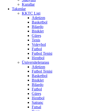
Kurallar
Takımlar
KKTC Ligi
Atletizm
Basketbol
Bilardo
Bisiklet
Güreş
Tenis
Voleybol
Futbol
Futbol Tenisi
Hentbol
Üniversitelerarası
Atletizm
Futbol Tenisi
Basketbol
Bisiklet
Bilardo
Futbol
Güreş
Hentbol
Satranç
Futsal