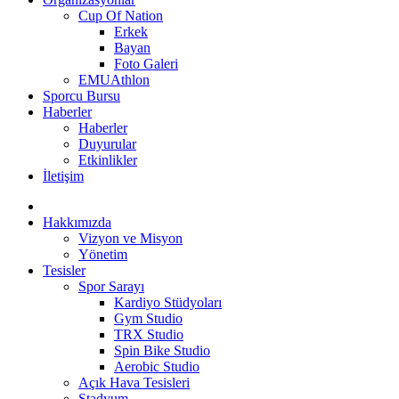
Cup Of Nation
Erkek
Bayan
Foto Galeri
EMUAthlon
Sporcu Bursu
Haberler
Haberler
Duyurular
Etkinlikler
İletişim
Hakkımızda
Vizyon ve Misyon
Yönetim
Tesisler
Spor Sarayı
Kardiyo Stüdyoları
Gym Studio
TRX Studio
Spin Bike Studio
Aerobic Studio
Açık Hava Tesisleri
Stadyum