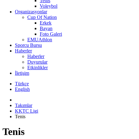
Tenis
Voleybol
Organizasyonlar
Cup Of Nation
Erkek
Bayan
Foto Galeri
EMUAthlon
Sporcu Bursu
Haberler
Haberler
Duyurular
Etkinlikler
İletişim
Türkçe
English
Takımlar
KKTC Ligi
Tenis
Tenis