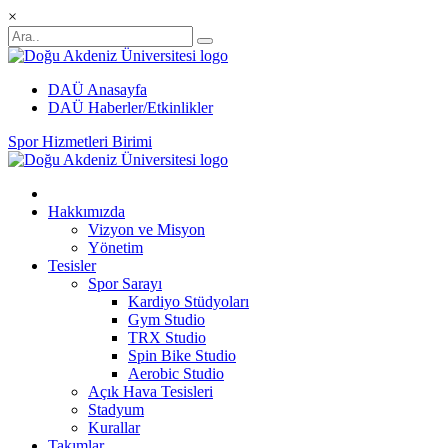
×
DAÜ Anasayfa
DAÜ Haberler/Etkinlikler
Spor Hizmetleri Birimi
Hakkımızda
Vizyon ve Misyon
Yönetim
Tesisler
Spor Sarayı
Kardiyo Stüdyoları
Gym Studio
TRX Studio
Spin Bike Studio
Aerobic Studio
Açık Hava Tesisleri
Stadyum
Kurallar
Takımlar