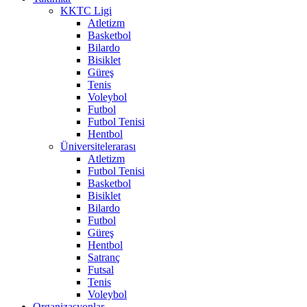
KKTC Ligi
Atletizm
Basketbol
Bilardo
Bisiklet
Güreş
Tenis
Voleybol
Futbol
Futbol Tenisi
Hentbol
Üniversitelerarası
Atletizm
Futbol Tenisi
Basketbol
Bisiklet
Bilardo
Futbol
Güreş
Hentbol
Satranç
Futsal
Tenis
Voleybol
Organizasyonlar