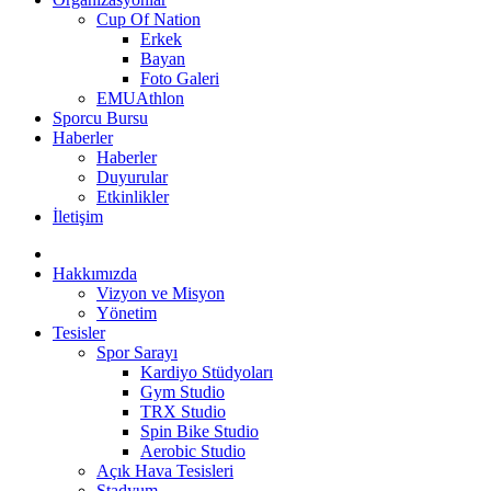
Cup Of Nation
Erkek
Bayan
Foto Galeri
EMUAthlon
Sporcu Bursu
Haberler
Haberler
Duyurular
Etkinlikler
İletişim
Hakkımızda
Vizyon ve Misyon
Yönetim
Tesisler
Spor Sarayı
Kardiyo Stüdyoları
Gym Studio
TRX Studio
Spin Bike Studio
Aerobic Studio
Açık Hava Tesisleri
Stadyum