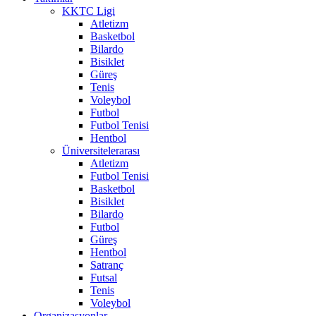
KKTC Ligi
Atletizm
Basketbol
Bilardo
Bisiklet
Güreş
Tenis
Voleybol
Futbol
Futbol Tenisi
Hentbol
Üniversitelerarası
Atletizm
Futbol Tenisi
Basketbol
Bisiklet
Bilardo
Futbol
Güreş
Hentbol
Satranç
Futsal
Tenis
Voleybol
Organizasyonlar