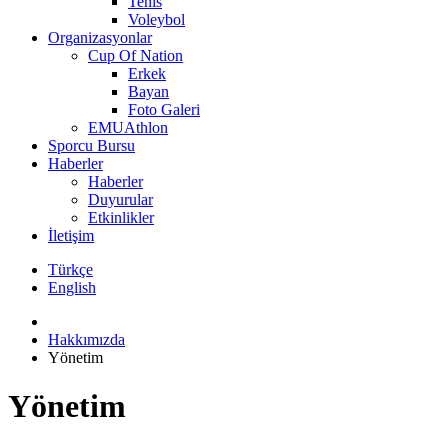
Tenis
Voleybol
Organizasyonlar
Cup Of Nation
Erkek
Bayan
Foto Galeri
EMUAthlon
Sporcu Bursu
Haberler
Haberler
Duyurular
Etkinlikler
İletişim
Türkçe
English
Hakkımızda
Yönetim
Yönetim