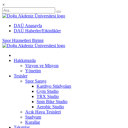
×
DAÜ Anasayfa
DAÜ Haberler/Etkinlikler
Spor Hizmetleri Birimi
Hakkımızda
Vizyon ve Misyon
Yönetim
Tesisler
Spor Sarayı
Kardiyo Stüdyoları
Gym Studio
TRX Studio
Spin Bike Studio
Aerobic Studio
Açık Hava Tesisleri
Stadyum
Kurallar
Takımlar