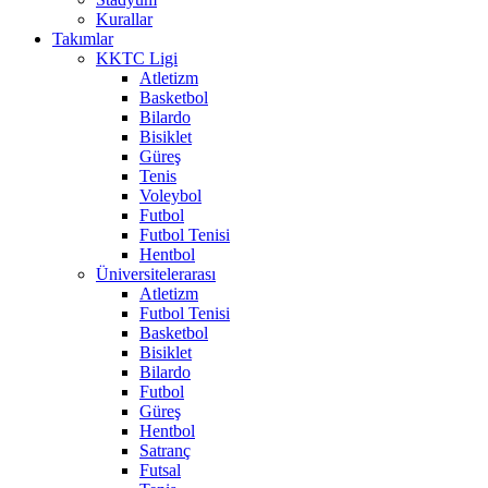
Kurallar
Takımlar
KKTC Ligi
Atletizm
Basketbol
Bilardo
Bisiklet
Güreş
Tenis
Voleybol
Futbol
Futbol Tenisi
Hentbol
Üniversitelerarası
Atletizm
Futbol Tenisi
Basketbol
Bisiklet
Bilardo
Futbol
Güreş
Hentbol
Satranç
Futsal