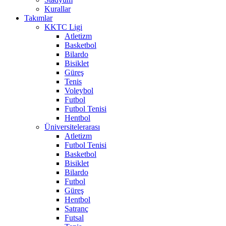
Kurallar
Takımlar
KKTC Ligi
Atletizm
Basketbol
Bilardo
Bisiklet
Güreş
Tenis
Voleybol
Futbol
Futbol Tenisi
Hentbol
Üniversitelerarası
Atletizm
Futbol Tenisi
Basketbol
Bisiklet
Bilardo
Futbol
Güreş
Hentbol
Satranç
Futsal