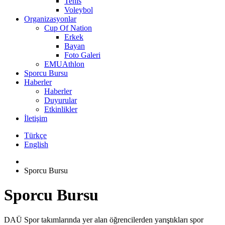
Tenis
Voleybol
Organizasyonlar
Cup Of Nation
Erkek
Bayan
Foto Galeri
EMUAthlon
Sporcu Bursu
Haberler
Haberler
Duyurular
Etkinlikler
İletişim
Türkçe
English
Sporcu Bursu
Sporcu Bursu
​​​​DAÜ Spor takımlarında yer alan öğrencilerden yarıştıkları spor