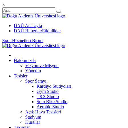
×
DAÜ Anasayfa
DAÜ Haberler/Etkinlikler
Spor Hizmetleri Birimi
Hakkımızda
Vizyon ve Misyon
Yönetim
Tesisler
Spor Sarayı
Kardiyo Stüdyoları
Gym Studio
TRX Studio
Spin Bike Studio
Aerobic Studio
Açık Hava Tesisleri
Stadyum
Kurallar
Takımlar