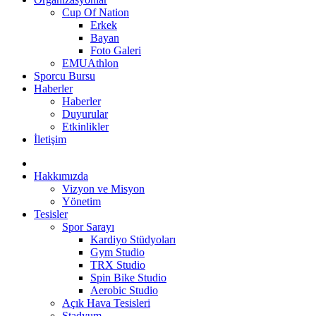
Cup Of Nation
Erkek
Bayan
Foto Galeri
EMUAthlon
Sporcu Bursu
Haberler
Haberler
Duyurular
Etkinlikler
İletişim
Hakkımızda
Vizyon ve Misyon
Yönetim
Tesisler
Spor Sarayı
Kardiyo Stüdyoları
Gym Studio
TRX Studio
Spin Bike Studio
Aerobic Studio
Açık Hava Tesisleri
Stadyum