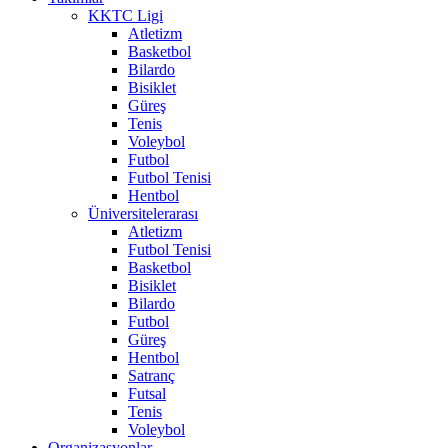
KKTC Ligi
Atletizm
Basketbol
Bilardo
Bisiklet
Güreş
Tenis
Voleybol
Futbol
Futbol Tenisi
Hentbol
Üniversitelerarası
Atletizm
Futbol Tenisi
Basketbol
Bisiklet
Bilardo
Futbol
Güreş
Hentbol
Satranç
Futsal
Tenis
Voleybol
Organizasyonlar